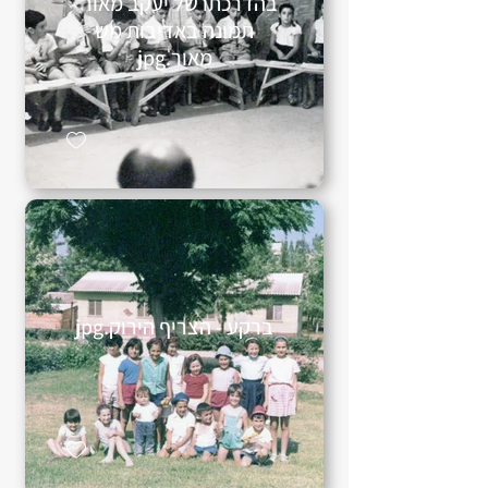
בהדרכתו של יעקב מאור -
תמונה באדיבות מש
מאור.jpg
ברקע - הצריף הירוק.jpg