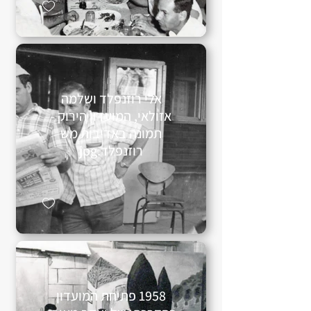
אלי רוזנפלד ושלמה
אזולאי, המועדון הירוק -
תמונה באדיבות מש
רוזנפלד.jpg
1958 פתיחת המועדון