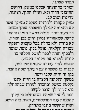
תפרד מאתנו.
זכורני בהופעתך אצלנו במשק, הרושם
החיצוני הדור וגא. ואילו התוך, רצינות,
עדינות וטוב לב.
מעין פקחות ילדותית נשקפה מעינך אשר
לא התאימה לגילך וחשבתי אותך משום
כך צעיר יותר. אולם במשך הזמן נוכחתי
לדעת שמאחוריו נסיון חיים כבן הארץ.
לא בחרת ולא בחלת בכל מקצוע ותפקיד.
עבודה חקלאית, פועל בנין, נוטר, שוטר
ולבסוף חזרה לכפר למשק חקלאי בו
קיוית למצוא את מקומך הקבוע.
שאפת לחיי עבודה שקטים של כפר,
לבנות בו משפחה עם רעיתך שכה אהבת.
בקו זה היית עקבי וישר.
במשך התקופה הקצרה בו חיית אתנו
נקלטת במשק ובחברה למרות שבהתחלה
נראה היה לך הדבר לקשה.
זכור לי איך שמחת כשהוחלט כי עליך
להכנס לענף הטרקטורים, ראית בזה הישג
ואות שהקשר ביננו מתהדק.