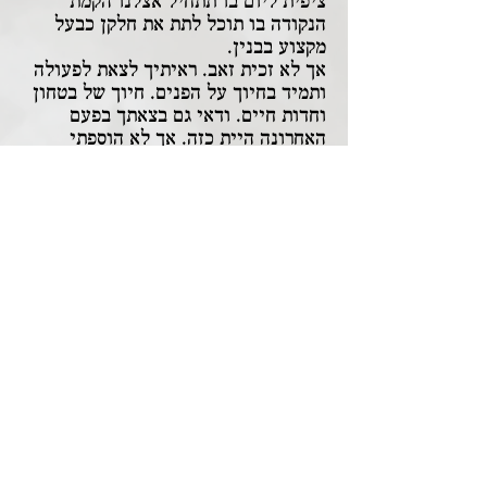
ציפית ליום בו תתחיל אצלנו הקמת
הנקודה בו תוכל לתת את חלקן כבעל
מקצוע בבנין.
אך לא זכית זאב. ראיתיך לצאת לפעולה
ותמיד בחיוך על הפנים. חיוך של בטחון
וחדות חיים. ודאי גם בצאתך בפעם
האחרונה היית כזה. אך לא הוספתי
לראותך עוד.
תהי נשמתך צרורה בצרור בנין המשק
והעם למענו נפלת.
חבר
-
בן למשפחת שומרים נדד בילדותו ממקום
למקום ברחבי הארץ עד שבא והגיע
אלינו.
מזגו וחינוכו היה עירוני, אך כנראה
שכיסופים שמקורם בזכרונות הילדות, חיי
כפר שלווים לעומת חיי העיר הסואנים,
הראו לו את דרכו לכפר.