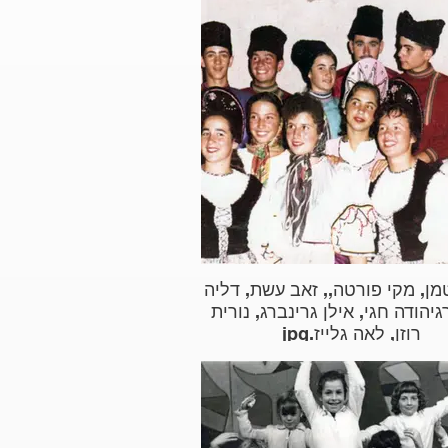
מן, מקי פורטה,, זאב עשת, דליה
גיהודה חגי, אילן גרינברג, נורית
רוזן, לאה גלייז.jpg