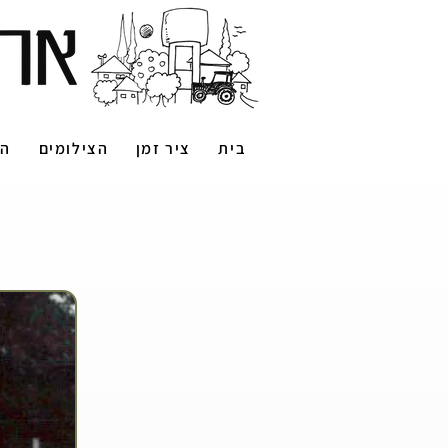
בית
ציר זמן
הצילומים
הס