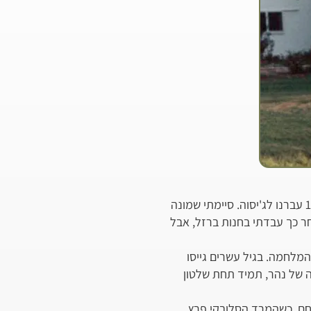
נולדתי ב-8 בספטמבר 1920 בוולונבצר שבסלובקיה, במשפחה יהודית גדולה של שמונה ילדים. ב-1933 עברנו לג'יסוה. סיימתי שמונה
חר כך עבדתי בחנות ברזל, אבל
מה מקומות. התנאים היו קשים, אבל זה היה חלק מהדרך. ב-1939 פרצה המלחמה. בגיל עשרים גייסו
יה של נהר, תמיד תחת שלטון
געתי לשם ועבדתי בכריית פחם. כשהמרד הסלובקי פרץ