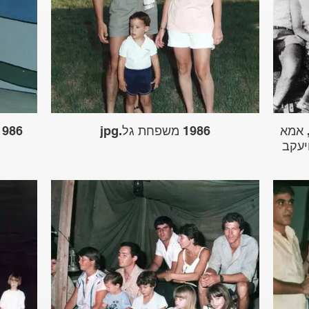
, אמא
1986 משפחת גל.jpg
1986 מופע יובל ה-40 - יוסי ג
יעקב