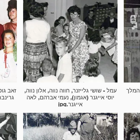
י המלך
עמל - שושי גלייזנר, חווה נווה, אלון נווה,
זאב גוט
יוסי אייגנר (אגמון), נעמי אברהם, לאה
גרינבר
אייגנר.jpg