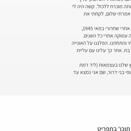
: "אתה מוכרח ללכת". קשה היה לי
 אמרתי שלום, לקחתי את
השתתפתי בכיבוש הנדלובה וסקלנה, ואחר כך בקרב הראשון נפצעתי. עברתי בתי חולים עד רוסיה. רק אחרי שחרורי במאי 1945,
ה עמוקה אחרי כל השנים.
י והתחתנו. הפלגנו על האונייה
 בת. אחר כך עלינו עם עליית
ץ שלנו בעצמאות (ליד רמת
י למשב השיתופי בני דרור, שם אני נמצא עד
תוכן' בתפריט