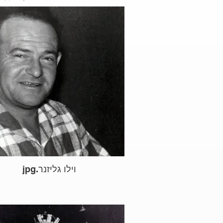
וילו גליזנר.jpg