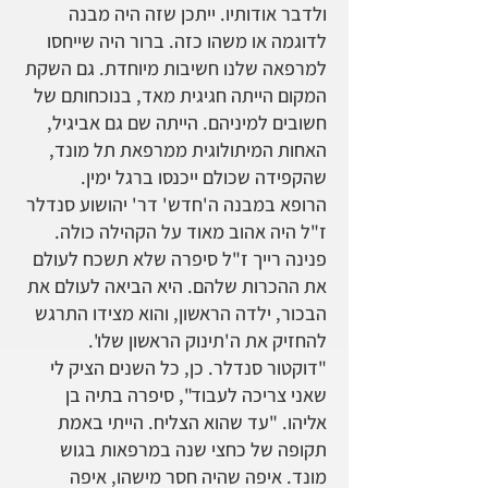
ולדבר אודותיו. ייתכן שזה היה מבנה
לדוגמה או משהו כזה. ברור היה שייחסו
למרפאה שלנו חשיבות מיוחדת. גם השקת
המקום הייתה חגיגית מאד, בנוכחותם של
חשובים למיניהם. הייתה שם גם אביגיל,
האחות המיתולוגית ממרפאת תל מונד,
שהקפידה שכולם ייכנסו ברגל ימין.
הרופא במבנה ה'חדש' דר' יהושוע סנדלר
ז"ל היה אהוב מאוד על הקהילה כולה.
פנינה רייך ז"ל סיפרה שלא תשכח לעולם
את ההכרות שלהם. היא הביאה לעולם את
הבכור, ילדה הראשון, והוא מצידו התרגש
להחזיק את ה'תינוק הראשון שלו'.
"דוקטור סנדלר. כן, כל השנים הציק לי
שאני צריכה לעבוד", סיפרה בתיה בן
אליהו. "עד שהוא הצליח. הייתי באמת
תקופה של כחצי שנה במרפאות בגוש
מונד. איפה שהיה חסר מישהו, איפה