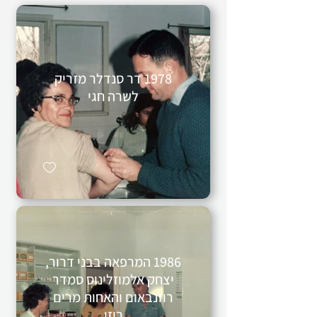
1978 דר סנדלר מזריק
לשרה חגי
1986 המרפאה בבני דרור,
יצחק אלמוזלינוס סמדר
רוזנבאום והאחות מרים
רוזן