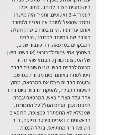
היה כחבית חצויה לרוחב. בתוכו יכלו
לעמוד 3-4 זאטוטים, ותמיד היה מישהו
נחמד שהואיל לסובב את הידית ולסחרר
אותנו עוד ועוד. היינו בטוחים שהקרוסלה
הוצבה שם במיוחד לכבודנו, הילדים
המבקרים במרפאה. רק כעבור שנים,
כשהפך אחי עמוס לדבוראי (או בשמו הישן
של המקצוע: כוורן), הבנתי שהיתה זו
מכונה לרדיית דבש. שני משוגעים לדבר
ניסו לפתח באותם ימים מכוורת במושב,
ובעונת הרדייה ניצלו את המרפאה, מחוץ
לשעות הקבלה, להפקת הדבש. ביום בהיר
אחד עלה הצריף באש, המרפאה עברה
למבנה אבן ונסתם הגולל על המכוורת,
שממילא לא התפתחה כמצופה. הרופאים
הראשונים היו אירית פירטה ודייקה, ד"ר
רוט ואז ד"ר מתתיאס. בגלל הכמות