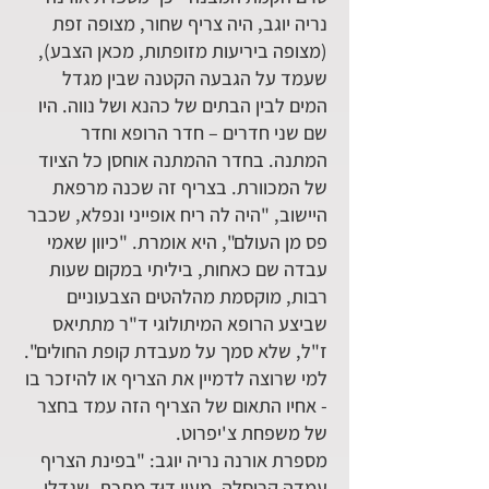
נריה יוגב, היה צריף שחור, מצופה זפת
(מצופה ביריעות מזופתות, מכאן הצבע),
שעמד על הגבעה הקטנה שבין מגדל
המים לבין הבתים של כהנא ושל נווה. היו
שם שני חדרים – חדר הרופא וחדר
המתנה. בחדר ההמתנה אוחסן כל הציוד
של המכוורת. בצריף זה שכנה מרפאת
היישוב, "היה לה ריח אופייני ונפלא, שכבר
פס מן העולם", היא אומרת. "כיוון שאמי
עבדה שם כאחות, ביליתי במקום שעות
רבות, מוקסמת מהלהטים הצבעוניים
שביצע הרופא המיתולוגי ד"ר מתתיאס
ז"ל, שלא סמך על מעבדת קופת החולים".
למי שרוצה לדמיין את הצריף או להיזכר בו
- אחיו התאום של הצריף הזה עמד בחצר
של משפחת צ'יפרוט.
מספרת אורנה נריה יוגב: "בפינת הצריף
עמדה קרוסלה, מעין דוּד מתכת, שגדלו