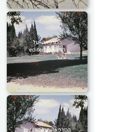
המרפאה-יעל
רוזן_edited.jpg
המרפאה-יעל רוזן.jpg