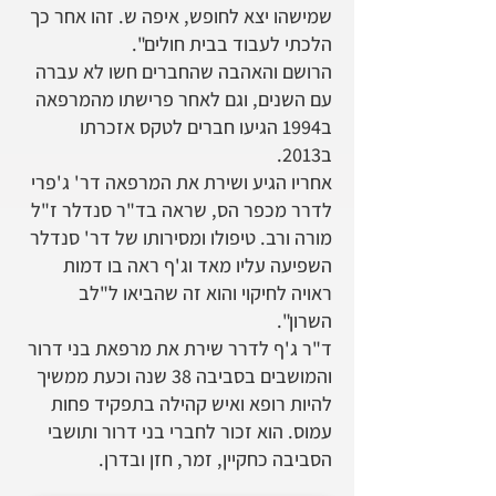
שמישהו יצא לחופש, איפה ש. זהו אחר כך
הלכתי לעבוד בבית חולים".
הרושם והאהבה שהחברים חשו לא עברה
עם השנים, וגם לאחר פרישתו מהמרפאה
ב1994 הגיעו חברים לטקס אזכרתו
ב2013.
אחריו הגיע ושירת את המרפאה דר' ג'פרי
לדרר מכפר הס, שראה בד"ר סנדלר ז"ל
מורה ורב. טיפולו ומסירותו של דר' סנדלר
השפיעה עליו מאד וג'ף ראה בו דמות
ראויה לחיקוי והוא זה שהביאו ל"לב
השרון".
ד"ר ג'ף לדרר שירת את מרפאת בני דרור
והמושבים בסביבה 38 שנה וכעת ממשיך
להיות רופא ואיש קהילה בתפקיד פחות
עמוס. הוא זכור לחברי בני דרור ותושבי
הסביבה כחקיין, זמר, חזן ובדרן.