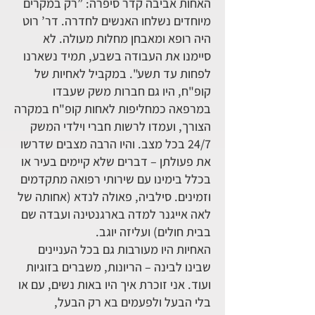
האחות אביבה קדר סיפרה: ”רק במקרים
מיוחדים נשלחו האנשים לחדרה. דר’ רוט
היה רופא ומאבחן מחלות מעולה. לא
סיימנו את העבודה בשבע, תמיד נשארנו
לפחות עד תשע". במקביל לאחיות של
קופ"ח, היו גם חברות משק שעבדו
במרפאה כמחליפות לאחות קופ"ח במקרה
הצורך, ועמדו לרשות חברי וילדי המשק
24/7 בכל מצב. והיו הרבה מצבים שדרשו
את פעולתן – דברים שלא קיימים בעיר או
בכלל בימינו עם שירותי רפואה מתקדמים
וזמינים. סילביה, פאולה לנדא (אחותה של
לאה אייגנר למדה בארגנטינה ועבדה שם
בבית חולים) ועליזה יוגב.
האחיות היו מעורבות גם בכל העניינים
שבינו לבינה – הריונות, משברים בזוגיות
ועוד. אני זוכרת איך היו באות נשים, עם או
בלי הבעל ולפעמים בא רק הבעל,