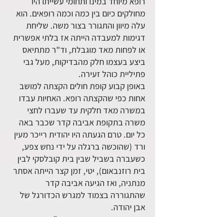
רופא מיוחד במינו ותחומי עשייתו היו
מחולקים כיום בין כמה וכמה רופאים. הוא
עלה מיוון והתגורר בצור משה. שליחת
דגימות למעבדה הייתה אז בלתי אפשרית
או לפחות מאד מוגבלת, וד"ר מתתיאס
ביצע בעצמו חלק מהבדיקות, מעל גבי
פתיליית כוהל זעירה.
באופן קבוע קופת חולים הקצתה למושב
אחות כפי שהקצתה רופא. האחיות עבדו
במשרה מאד חלקית עד שעברו לחצי
משרה בתקופת אביבה קדר שכבר באה
כל יום. טרם הגעתה היו יהודית רייכר מעין
ורד (שהוכשה ברגלה על ידי נחש צפע,
כשעברה בשביל שבין בית קובלסקי לבין
בית רוזנבאום), יטי, זמן קצר הייתה אסתר
מנתניה, ואז הגיעה אביבה קדר
שהתגוררה בצמוד למגרש הכדורגל של
אבן יהודה.