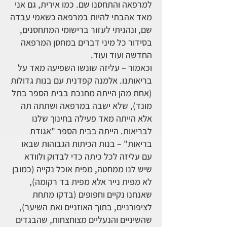
למרפאה והתחסנו שם. כמו אירית, גם אני
מאד אהבתי להיות במרפאה כשאמי עבדה
שם, ונהניתי לעזור ברישומי המתחסנים,
בסידור כל מיני דברים במחסן המרפאה
החדשה ועוד ועוד.
וכאמור – עליזה שונשו השפיעה מאד על
בריאותנו. אלמנה קפדנית עם בנות גדולות
(אחת מהן הייתה מחנכת בבית הספר בתל
מונד), שלא ישבה במרפאה ושתתה תה
אלא הייתה מאד פעילה בחינוך שלנו
לבריאות. הייתה בבית הספר "אגודת
בריאות" – בנות הכיתות הגבוהות שבאו
עם עליזה לכל כיתה כדי לבדוק ולוודא
שיש לנו ממחטה, מפית אוכל נקייה (כמובן
לא מפית נייר אלא מפית בד רקומה),
שאנחנו נקיים וחפופים (בדקו מתחת
לציפורניים, בתוך האוזניים ואת השיער),
שהשיניים והנעליים מצוחצחות, שהבגדים