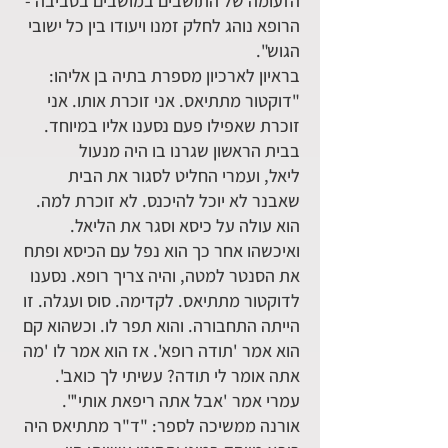
הזעומה של התושבים במושבים בסביבה -
הרופא נוהג לחלק זמנו ויעודו בין כל ישובי
הגוש".
בראיון לארכיון מספרת בתיה בן אליהו:
"דוקטור מתתיאס. אני זוכרת אותו. אני
זוכרת שאפילו פעם נסענו אליו במיוחד.
בבית הראשון שגרנו בו היה מנעול
ליאל, ועמרי החליט לסגור את הבית
שאבנר לא יוכל להיכנס. לא זוכרת למה.
הוא עולה על כיסא וסגר את הליאל.
ואיכשהו אחר כך הוא נפל עם הכיסא ופתח
את הסנטר למטה, והיה צריך רופא. נסענו
לדוקטור מתתיאס. לקדימה. סוס ועגלה. זו
הייתה התחבורה. והוא תפר לו. וכשהוא קם
הוא אמר 'תודה רופא'. אז הוא אמר לו 'מה
אתה אומר לי תודה? עשיתי לך כואב'.
עמרי אמר 'אבל אתה ריפאת אותי'".
אורנה ממשיכה לספר: "ד"ר מתתיאס היה