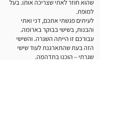
שהוא חוזר לאתי שצריכה אותו. בעל
למופת.
לעיתים פגשתי אתכם, דני ואתי
והבנות, בשישי בבוקר בארומה.
עבורכם זו הייתה השגרה. והשישי
הזה בעת שהתארגנת לעוד שישי
שגרתי – הוכנו בתדהמה.
זוכרת את שאמרת לו: מהיום שרן אחי
נהרג, האמא שהייתה לי לא חזרה
להיות אותה האמא שהייתה.
נשאת בתוכך את הכאב – ונשארת
חייכן.
דני... כל נשימותיך עדיין נשמעות
במועדון, החיוך שלך, נועם הליכתך,
אוהבת אותך. יודעת שגם אהבת
אותי.