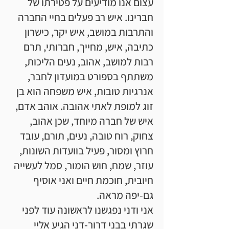
עצום אנו מודיעים על פטירתו של
חברינו. איש רב פעלים בחיי החברה
והתרבות במושב, איש יקר, כישרון
כתיבה, איש, מחייך, חברותי, תרם
רבות למושב, אהוב, נעים הליכות,
משתתף בספורט במועדון לחבר,
אנרגיות טובות, איש משפחה הוא בן
זוג למופת לאתי אהובה. אוהב אדם,
איש של חברה מיוחד, שכן אהוב,
צחוק, רוח טובה, נעים, תורם, עובד
חרוץ ומסור, פעיל בוועדות השונות,
עוזר, שמח, חוש הומור, סמל לעשייה
חיובית, חוכמת חיים ואני אוסיף
גם-יפה מראה.
אני ודני נפגשנו לראשונה עוד לפני
שגרתי בבני דרור-דני הגיע אליי