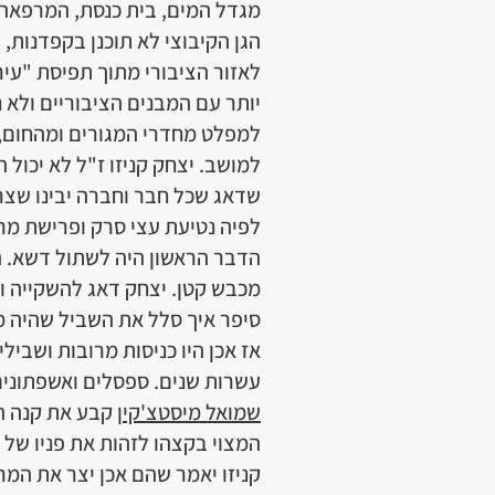
מגדל המים, בית כנסת, המרפאה, 
הגן הקיבוצי לא תוכנן בקפדנות,
לאזור הציבורי מתוך תפיסת "עיר 
יותר עם המבנים הציבוריים ולא
למפלט מחדרי המגורים ומהחום, א
למושב. יצחק קניזו ז"ל לא יכול
שדאג שכל חבר וחברה יבינו שצרי
לפיה נטיעת עצי סרק ופרישת מר
הדבר הראשון היה לשתול דשא. ה
מכבש קטן. יצחק דאג להשקייה וע
סיפר איך סלל את השביל שהיה מ
אז אכן היו כניסות מרובות ושביל
עשרות שנים. ספסלים ואשפתונים
שמואל מיסטצ'קין
קבע את קנה המ
המצוי בקצהו לזהות את פניו של ח
קניזו יאמר שהם אכן יצר את המר