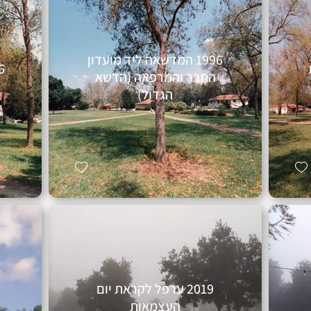
1996 המדשאה ליד מועדון
החבר והמרפאה (הדשא
הגדול)
2019 ערפל לקראת יום
העצמאות