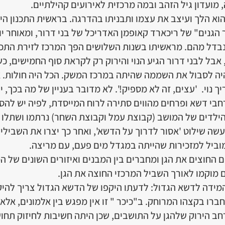
מועדון גיל הזהב ובמה מרכזית לאירועים קהילתיים.
 הוא הלך ועיצב את עצמו ותבניתו בהדרגה. בראשית התכנון ה
הגנים" של ריכארד קאופמן האדריכל של בני דרור, ומאוחר יות
 נבדל מהם. מראשיתו בשנות השלושים הפך המרכז לזירת התכ
בל לבני דרור הגיע הנוי והירוק רק לקראת סוף החמישים, כש
 היה לסבול את השממה שהיתה במרכז המשק. הכל היה חולות. 
ך נוי. 'עצים, זה לא מספיק!'. לא מדובר בעניין של מה בכך,
חבי דשא ופרחים מהווים סתירה לרוח המייסדת, לפיה יש לה
ילדים של המושב (קבוצת עמל וקבוצת השחר) נרתמו ושתלו 
שה שילוט 'אסור לדרוך על הדשא', ואחר כך יצרו את השבילים
וביל למזכירות שהייתה במגדל מים פעם, עם מריצה.
ים החוצים את הגן ומחברים בין המבנים ואיזורים השונים של ה
 מוקמו לאורך השביל המרכזי החוצה את הגן.
ידה לדשא הגדול: לדעתו היקפו של הדשא הגדול צריך להיק
ברו בקצהו המרוחק. ב"כיכר " זו אין מפגש בין אלמונים, אלא 
חב הירוק שלהגן על התושבים, שכן היתה חשיבות לחיזוק תחו