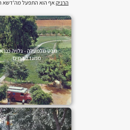
הרניק
אף הוא התפעל מה'דשא האנ
מבט מלמעלה - גלויה כנרא
ממגדל המים