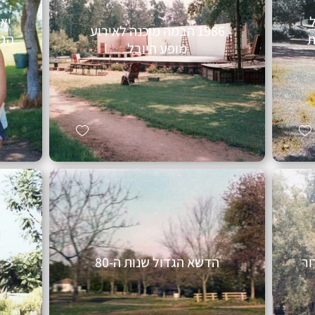
יא
1986 הבמה מוכנה לאירוע
ת
הגד
מופע היובל
י דרור
הדשא הגדול שנות ה-80