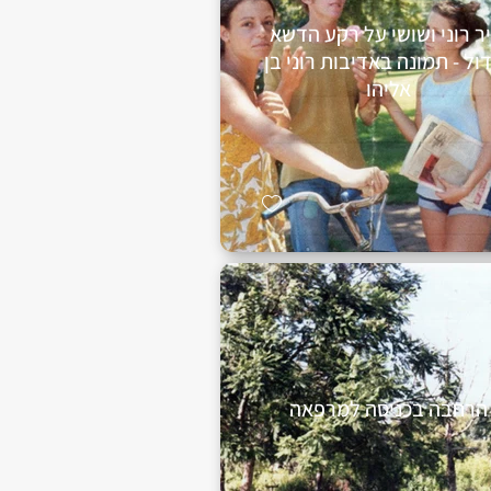
יר רוני ושושי על רקע הדשא
ול - תמונה באדיבות רוני בן
אליהו
הרחבה בכניסה למרפאה