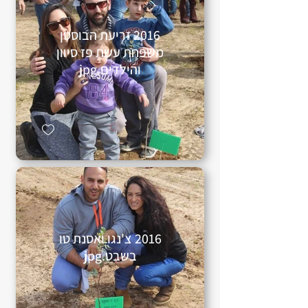
2016 זריעת הבוסטן
משפחת עשת פז סיוון
והילדים.jpg
2016 צ'נגו ואסנת טו
בשבט.jpg