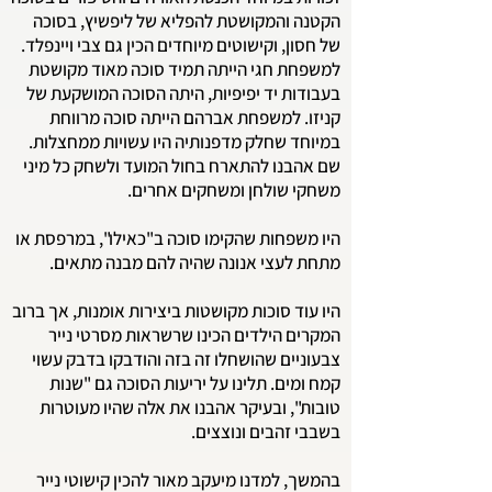
הקטנה והמקושטת להפליא של ליפשיץ, בסוכה
של חסון, וקישוטים מיוחדים הכין גם צבי ויינפלד.
למשפחת חגי הייתה תמיד סוכה מאוד מקושטת
בעבודות יד יפיפיות, היתה הסוכה המושקעת של
קניזו. למשפחת אברהם הייתה סוכה מרווחת
במיוחד שחלק מדפנותיה היו עשויות ממחצלות.
שם אהבנו להתארח בחול המועד ולשחק כל מיני
משחקי שולחן ומשחקים אחרים.
היו משפחות שהקימו סוכה ב"כאילו", במרפסת או
מתחת לעצי אנונה שהיה להם מבנה מתאים.
היו עוד סוכות מקושטות ביצירות אומנות, אך ברוב
המקרים הילדים הכינו שרשראות מסרטי נייר
צבעוניים שהושחלו זה בזה והודבקו בדבק עשוי
קמח ומים. תלינו על יריעות הסוכה גם "שנות
טובות", ובעיקר אהבנו את אלה שהיו מעוטרות
בשבבי זהבים ונוצצים.
בהמשך, למדנו מיעקב מאור להכין קישוטי נייר