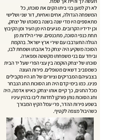
תעשה לך והיית אך שמח.
לא רק למען בני ביתו הקים את סוכתו, כל
המשפחה הגדולה, אחים ואחיות, דור שני ושלישי
מתאספים היו מדי שנה בשנה בסוכתו של יצחק,
וכן ידידיו הקרובים. מגיעים היו מן העיר ומן הקיבוץ
תחת כנפי הסוכה, מתכנסים. שירי הילדות מן
הגולה התערבבו עם שירי ארץ ישראל. בהקמת
הסוכה משקיע היה יצחק כל אהבתו ושמחת לבו,
וביחד עם בני משפחתו מקשטה ומפארה.
סוכתו של יצחק הוקמה בין עצי הפרי שעל יד הבית
כשמסביב דשאים מטופלים. פירות העונה
בצבעיהם המבריקים וציורים של חג היו מקבילים
פנינו. כמו בימי קדם היה חג הסוכות החג הנבחר
מכל החגים, כך קיים אותו יצחק; כאיש אדמה, היה
וחג הסוכות נותן פורקן לחדוות ליבו בהזין עיניו
בשפע פירות ההדר, פרי עמל הקיץ המבורך
כשהיבול מצפה לקטיף.