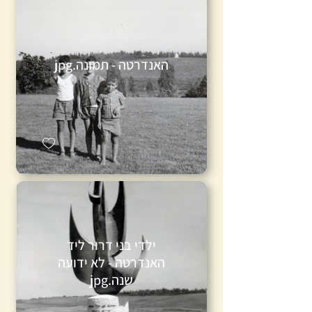
האנדרטה - תמונה.jpg
ילדי בני דרור ליד
האנדרטה - לא ידועה
שנה.jpg