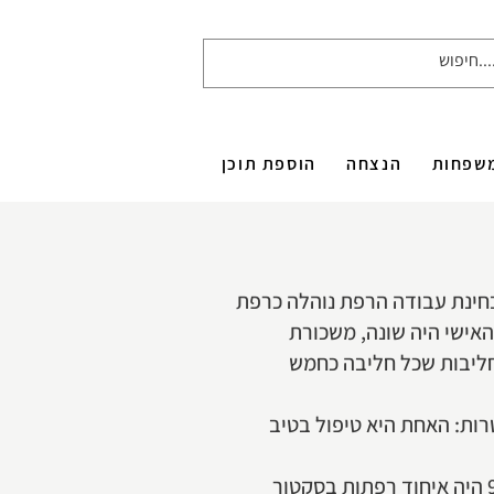
שפחות
הנצחה
הוספת תוכן
בוצית לכל דבר ומבחינת עבודה הרפת נוהלה כרפת
האישי היה שונה, משכורת
 לכל בני המשק. ברפת של אז היה מכון חליבה עם 6 עמדות, חולב אחד, 160 חולבות, 2 חליבות שכל חליבה כחמש
י מטרות: האחת היא טיפול בטיב
ברגע שהחלה הרפורמה בענף בשנת 98 הענף בעצם התחיל לשנות את פניו. עד סוף שנות ה-90 היה איחוד רפתות בסקטור