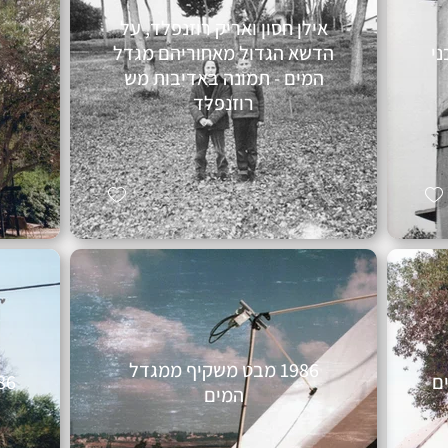
אילן חסון ואריק רוזנפלד, על
ה לבני
הדשא הגדול מאחוריהם מגדל
המים - תמונה באדיבות מש
רוזנפלד
1986 מבט משקיף ממגדל
1986 מגדל 
המים