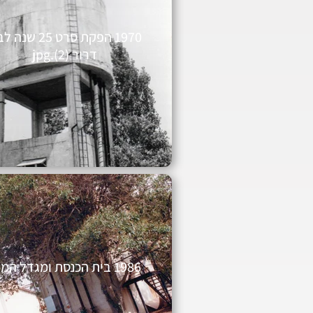
1970 הפקת סרט 25 שנ
דרור (2).jpg
1986 בית הכנסת ומגדל המים