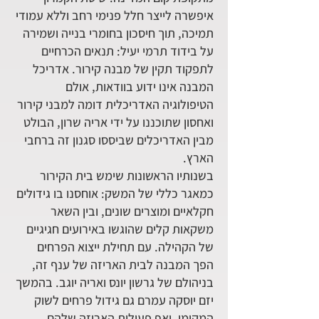
איפשרה לייצר חלל פנימי רחב וללא עמודי
תמיכה, תוך חיסכון בחומרי בנייה ושמירה
על בידוד תרמי יעיל: תנאים הכרחיים
לתפקוד תקין של מבנה קירור. אדריכל
המבנה אינו ידוע בוודאות, אולם
הטיפולוגיה האדריכלית דומה למבני קירור
ואחסון שתוכננו על ידי אריה שרון, הבולט
מבין האדריכלים שביססו סגנון זה ברחבי
הארץ.
בשנותיו הראשונות שימש בית הקירור
כמאגר כללי של המשק: אוחסנו בו גידולים
חקלאיים ומוצרים שונים, ובין השאר
משקאות קלים שהוגשו באירועים חגיגיים
של הקהילה. עם תחילת ייצוא הפרחים
הפך המבנה לבית האריזה של ענף זה,
בניהולם של גרשון יונס ואריה יוגב. בהמשך
יזם יוסקה עמרם גם גידול פרחים לשוק
המקומי, ואף פעילות האריזה שלהם