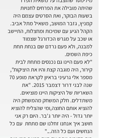
מילימטר שהוצבה על משאית הפז'ו
שהיתה מובילה את הפרחים לחנויות
בשעות הבוקר, ואת הסרטים עצמם היה
קמניץ, גזבר המושב, משאיל מתל אביב.
הקהל הגיע עם שמיכות ומחצלות, התיישב
או שכב על מגרש הכדורגל שצמוד
למבנה, ולא פעם נרדם שם בנחת תחת
כיפת השמים.
"לא פעם היינו גם נכנסים מתחת לבית
קירור, היה מוגבה קצת והיו את היציקות",
מספר אלי גרעיני בראיון לקראת מופע 70
שנה לבני דרור דצמבר 2015. "את
השאריות של היציקות היינו מוציאים.
משתדלים. חלק המשחק מהמשחק היה
להוציא אותם החוצה,ומי שהצליח להוציא
יותר גדול - היה יותר ג'בר. היום רק אני
חושב איך אנחנו זחלנו שם מתחת עם כל
הנחשים ועם כל הזה..."