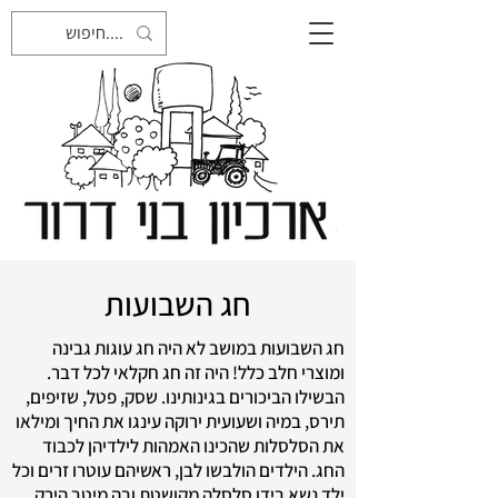
חג השבועות
חג השבועות במושב לא היה חג עוגות גבינה
ומוצרי חלב כלל! היה זה חג חקלאי לכל דבר.
הבשילו הביכורים בגינותינו. שסק, פטל, שזיפים,
תירס, במיה ושעועית ירוקה עינגו את החיך ומילאו
את הסלסלות שהכינו האמהות לילדיהן לכבוד
החג. הילדים הולבשו לבן, ראשיהם עוטרו זרים וכל
ילד נשא בידו סלסִלה מקושטת ובה מיטב הירק