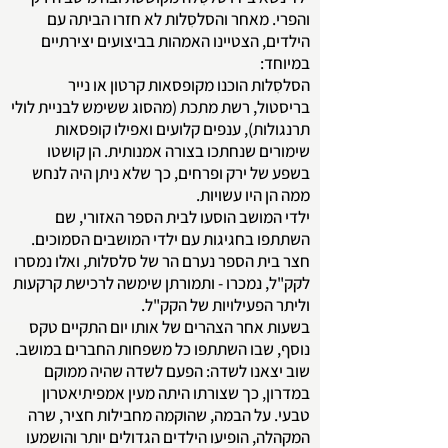
והפרי. מאחר והסלסִלות לא חזרו הביתה עם
הילדים, הצטיינו האמהות בביצועים יצירתיים
במיוחד:
הסלסִלות הוכנו מקופסאות קרטון או נייר
בריסטול, רשת מתכת (מהסוג ששימש לבניית לולי
תרנגולות), ענפים קלועים ואפילו קופסאות
שימורים שנחתכו בצורה אמנותית. הן קושטו
בשפע של ירק ופרחים, כך שלא ניתן היה לנחש
ממה הן היו עשויות.
ילדי המושב הוסעו לבית הספר האזורי, שם
השתתפו בחגיגות עם ילדי המושבים הסמוכים.
חצר בית הספר נערם הר של סלסלות, ואלו נמסרו
לקק"ל, נמכרו - ותמורתן שימשה לרכישת קרקעות
וליתר הפעילויות של הקק"ל.
בשעות אחר הצהרים של אותו יום התקיים טקס
נוסף, שבו השתתפו כל משפחות החברים במושב.
שוב יצאנו לשדה: הפעם לשדה שהיה ממוקם
במדרון, כך שצורתו היתה מעין אמפיתיאטרון
טבעי. על הבמה, שהוקמה מחבילות חציר, שרה
המקהלה, הופיעו הילדים הגדולים יותר והושמעו