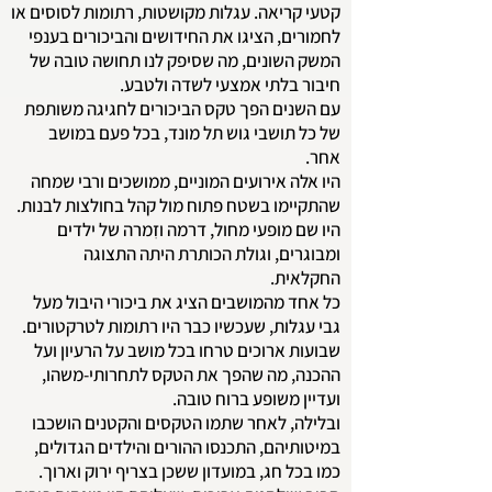
קטעי קריאה. עגלות מקושטות, רתומות לסוסים או
לחמורים, הציגו את החידושים והביכורים בענפי
המשק השונים, מה שסיפק לנו תחושה טובה של
חיבור בלתי אמצעי לשדה ולטבע.
עם השנים הפך טקס הביכורים לחגיגה משותפת
של כל תושבי גוש תל מונד, בכל פעם במושב
אחר.
היו אלה אירועים המוניים, ממושכים ורבי שמחה
שהתקיימו בשטח פתוח מול קהל בחולצות לבנות.
היו שם מופעי מחול, דרמה וזִמרה של ילדים
ומבוגרים, וגולת הכותרת היתה התצוגה
החקלאית.
כל אחד מהמושבים הציג את ביכורי היבול מעל
גבי עגלות, שעכשיו כבר היו רתומות לטרקטורים.
שבועות ארוכים טרחו בכל מושב על הרעיון ועל
ההכנה, מה שהפך את הטקס לתחרותי-משהו,
ועדיין משופע ברוח טובה.
ובלילה, לאחר שתמו הטקסים והקטנים הושכבו
במיטותיהם, התכנסו ההורים והילדים הגדולים,
כמו בכל חג, במועדון ששכן בצריף ירוק וארוך.