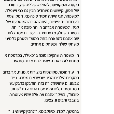
הקטנה והמקושטת להפליא של ליפשיץ, בסוכה
של חסון, וקישוטים מיוחדים הכין גם צבי ויינפלד.
למשפחת חגי הייתה תמיד סוכה מאוד מקושטת
בעבודות יד יפיפיות, היתה הסוכה המושקעת של
קניזו. למשפחת אברהם הייתה סוכה מרווחת
במיוחד שחלק מדפנותיה היו עשויות ממחצלות.
שם אהבנו להתארח בחול המועד ולשחק כל מיני
משחקי שולחן ומשחקים אחרים.
היו משפחות שהקימו סוכה ב"כאילו", במרפסת או
מתחת לעצי אנונה שהיה להם מבנה מתאים.
היו עוד סוכות מקושטות ביצירות אומנות, אך ברוב
המקרים הילדים הכינו שרשראות מסרטי נייר
צבעוניים שהושחלו זה בזה והודבקו בדבק עשוי
קמח ומים. תלינו על יריעות הסוכה גם "שנות
טובות", ובעיקר אהבנו את אלה שהיו מעוטרות
בשבבי זהבים ונוצצים.
בהמשך, למדנו מיעקב מאור להכין קישוטי נייר