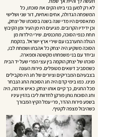
תעשה לך והיית אך שמח.
לא רק למען בני ביתו הקים את סוכתו, כל
המשפחה הגדולה, אחים ואחיות, דור שני ושלישי
מתאספים היו מדי שנה בשנה בסוכתו של יצחק,
וכן ידידיו הקרובים. מגיעים היו מן העיר ומן הקיבוץ
תחת כנפי הסוכה, מתכנסים. שירי הילדות מן
הגולה התערבבו עם שירי ארץ ישראל. בהקמת
הסוכה משקיע היה יצחק כל אהבתו ושמחת לבו,
וביחד עם בני משפחתו מקשטה ומפארה.
סוכתו של יצחק הוקמה בין עצי הפרי שעל יד הבית
כשמסביב דשאים מטופלים. פירות העונה
בצבעיהם המבריקים וציורים של חג היו מקבילים
פנינו. כמו בימי קדם היה חג הסוכות החג הנבחר
מכל החגים, כך קיים אותו יצחק; כאיש אדמה, היה
וחג הסוכות נותן פורקן לחדוות ליבו בהזין עיניו
בשפע פירות ההדר, פרי עמל הקיץ המבורך
כשהיבול מצפה לקטיף.