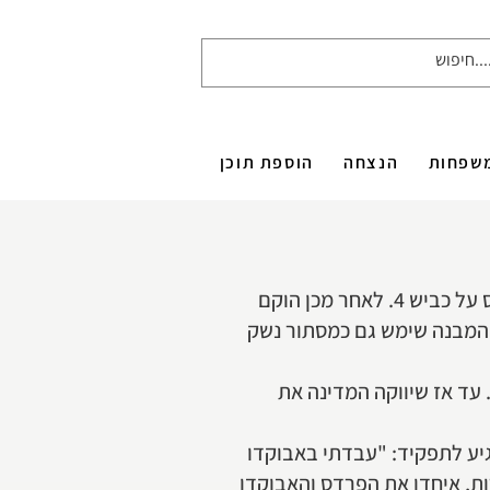
שפחות
הנצחה
הוספת תוכן
טרם הקמת המדינה שכן בית האריזה במבנה הנטוש הסמוך כיום לקניון דרורים ותחנת האוטובוס על כביש 4. לאחר מכן הוקם
. המבנה שימש גם כמסתור נשק
חברה רשמית הוקם בית האריזה בשנות ה-50, אולם במתכונתו הנוכחית הוא קיים משנת 1993. עד אז שיווקה המדינה את
אריזה כשלושים שנה, סיפר לעלון "עת ההדר" (מרץ 2023) כיצד הגיע לתפקיד: "עבדתי באבוקדו
90'. כשהייתה המפלה הגדולה בענף החקלאות בשנות ה-80 המאוחרות, איחדו את הפרדס והאבוקדו