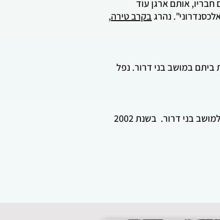
בקרב טירה
,
 יחד עם אשתו מרטין הקימו את ביתם במושב בני דרור. נפל
בשנת 1983 , שם עבדו הוריו. בהיותו בן שש-עשרה עברה משפחתו למושב בני דרור. בשנת 2002