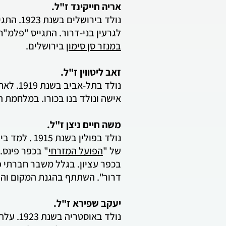
אריה חייקינד ז"ל.
לגרעין בני-דרור. התגייס "פלמ"ח" בשנת 1948. שימש בתפקיד חבלן בגדוד הפורצים של חטיבת
במנזר סן סימון
בירושלים.
זאב ליטווין ז"ל.
נולד ב
אישה ונולד בנו בכורו. במלחמת
משה חיים ניצן ז"ל.
נולד בפולין בשנת 1915 . למד בישיבת לומז'ה והצטרף אל "השומר הדתי". בשנת 1938 עלה ארצה והצטרף ל
של "
הפועל המזרחי
" בכפר פינס.
דרור". השתתף בהגנת המקום והגוש. 
יעקב שפירא ז"ל.