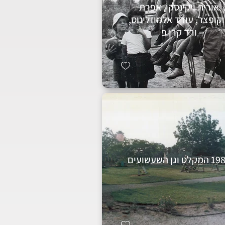
אורית ויקינסקי, אפרת
קופצר, עודד אלמוזלינוס,
ורד קרן פ
קלט וגן השעשועים