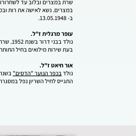
שרת במצרים ובלוב עד לשחרורו בשנת 1946 . עם שובו ארצה התיישב במושב בני-דרור יחד עם חבר
במצרים. נשא לאישה את רות ובמושב נולדה בתם. בשנת 1947 הת
ב- 13.05.1948.
עופר מרגלית ז"ל.
בעת שירות מילואים בחיל התותחנים ב- 975
אור חיאט ז"ל.
נולד
בכפר הנוער "הדסים"
התגייס לחיל השריון נפל במסגרת תפקידו 