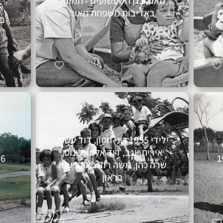
מאור בגן השעשועים - תמונה
באדיבות משפחת מאור
בו
ילידי 1955 רוני חסון, דוד עשת,
אירית יוגב, דוד אלמוזלינוס,
1986 המ
שרה כהן, משה רוזנבאום, ענת
בראון