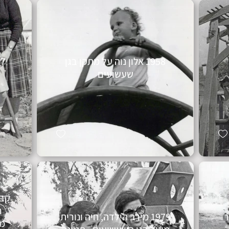
1958 אלון נוה על מתקן בגן
שעשועים
ר
ה מאור
1979 מירב הילדה, חיה ונורית
מנ