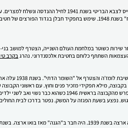
נולד בירושלים בשנת 1923. התגייס לצבא הבריטי בשנת 1941 לחי
 הראל. נפל ב-01.05.48,
תל-אביב בשנת 1919. לאחר שירות כשוטר במלחמת העולם השנייה, הצטרף למוש
 העצמאות השתתף כלוחם בחטיבת אלכסנדרוני. נהרג
בקרב טי
 בקבוצה, מילא תפקידי מזכיר פנים וחוץ. עם ראשוני הקבוצה
בכפר עציון. בגלל משבר חברתי פרש מהקבוצה בראשית 1946 כשה
נפצע בשעת הפגזה על המשק. נפטר בדרכו לבית החולים, ב- 5.1948