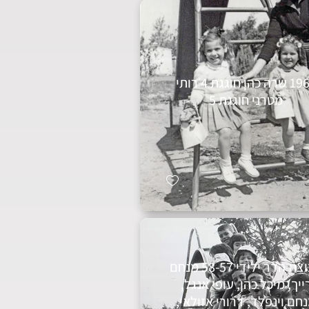
1967 שרה כהן חוגגת 4 רותי
מטרני חוגגת 5
קבוצת הדר ילידי 58-57 מנחם
ייך, מיכל כהן, עופי אנגל,
חם וינפלד, דרורי אזולאי,