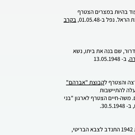
ל ההנדסה ונשלח למצרים. עוד בהיות במצרים הצטרף
בקרב
ב בני-דרור, שם בנה את ביתו, נשא
רה
, ב- 13.05.1948
קבוצת "אברהם"
 עלה להתיישבות
וא כבר נשוי ואב לשני ילדים. משה-חיים הצטרף לארגון "בני
30..
נולד באוסטריה בשנת 1923. עלה ארצה בשנת 1939. היה חבר ב"הגנה" מאז בואו ארצה. בשנת 1942 התנדב לצבא הבריטי,