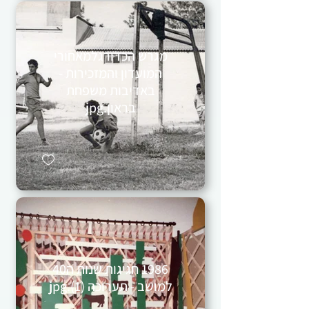
מגרש הכדורגלמאחורי
המועדון והמזכירות -
באדיבות משפחת
בראון.jpg
1986 חגיגות שנות ה40
למושב - תערוכה (1).jpg