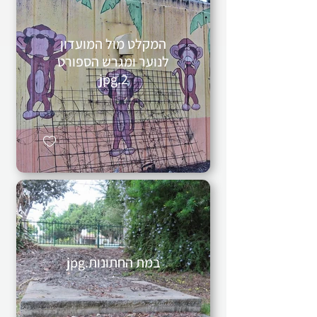
המקלט מול המועדון
לנוער ומגרש הספורט
2.jpg
במת החתונות.jpg