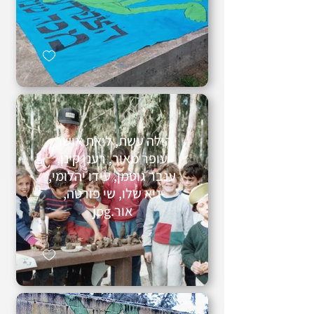
הילה עשת, ליאת אושר,
עופר מאור, רענן קינן,
ענבר גוטמן, עידו יהלומי,
גיא שלו, שי פורטה,
אור.jpg