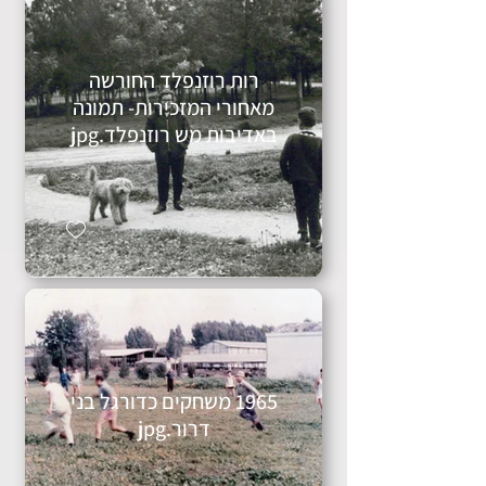
רות רוזנפלד החורשה
מאחורי המזכירות- תמונה
באדיבות מש רוזנפלד.jpg
1965 משחקים כדורגל בני
דרור.jpg