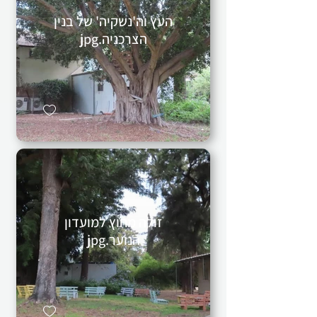
העץ וה'נשקיה' של בנין
הצרכניה.jpg
זולה מחוץ למועדון
הנוער.jpg