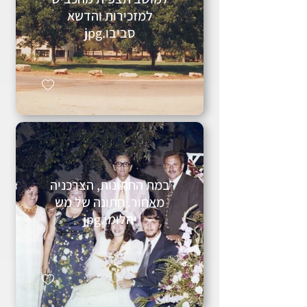
למזכירות והדשא
סביבו.jpg
במת החתונות, הצרכניה
מאחור. חתונה של מש
יהלומי.jpg