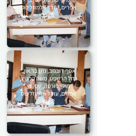
אפרים, עודד אלמוזלינוס
1.jpg
אסף דובנוב, נתן בר און,
רחל הרשפט, משה קמניץ,
מיקי פורטה, יוסי בן
אפרים, עודד אלמוזלינוס
2.jpg