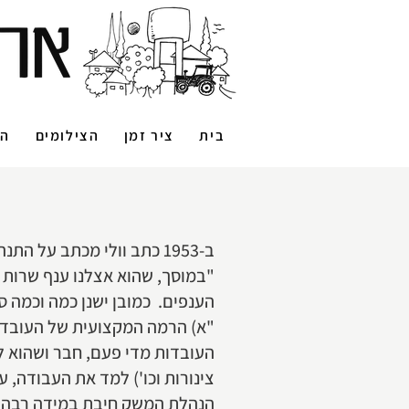
בית
ציר זמן
הצילומים
הס
ב-1953 כתב וולי מכתב על התנהלות המוסך והעלה את הבעיות הצצות מ"ענף שרות בלבד".
"במוסך, שהוא אצלנו ענף שרות ב
הענפים. כמובן ישנן כמה וכמה ס
"א) הרמה המקצועית של העובדים
העובדות מדי פעם, חבר ושהוא ל
צינורות וכו') למד את העבודה,
הנהלת המשק חיבת במידה רבה י