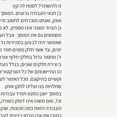
זו ולהשתדל לספח לה קץ:
ב) תנאי העבודה גרועים. המוסך ש
אותן, ואנחנו מוכרחים לחשוב מי
ג) הציוד הטכני אינו מספיק. ל
משמשים גם את המוסך. אבל העני
שאפשר היה לבצען במהירות גדולה
ימים, עד אשר חלק מסוים חוזר מן
ד) מחסור גדול בחלקי חלוף אורג
ביצירת חלקים שונים; בגלל העדר
ה) התיישנותם של כל הטרקטורים 
וקשיים בתיקונם. מכל האמור לעי
שתלויות בנו ועלינו לתקן אותן.
במוסך ישנן כמעט תמיד עבודות "
וכו', ואם משהו אינו דופק כשורה
העבודה הזאת כמה מכונות, שהן
כמובן שזו אבן מבחן רצינית לעב