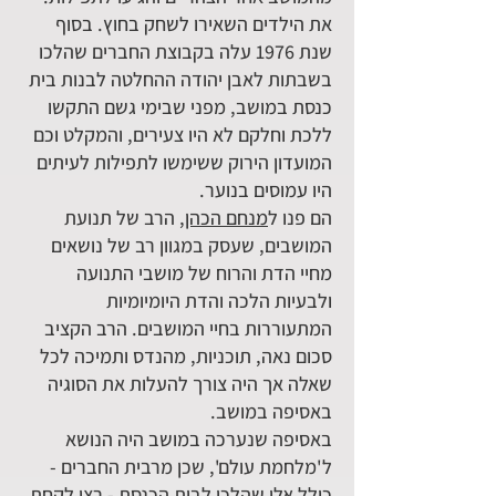
את הילדים השאירו לשחק בחוץ. בסוף
שנת 1976 עלה בקבוצת החברים שהלכו
בשבתות לאבן יהודה ההחלטה לבנות בית
כנסת במושב, מפני שבימי גשם התקשו
ללכת וחלקם לא היו צעירים, והמקלט וכם
המועדון הירוק ששימשו לתפילות לעיתים
היו עמוסים בנוער.
הם פנו ל
מנחם הכהן
, הרב של תנועת
המושבים, שעסק במגוון רב של נושאים
מחיי הדת והרוח של מושבי התנועה
ולבעיות הלכה והדת היומיומיות
המתעוררות בחיי המושבים. הרב הקציב
סכום נאה, תוכניות, מהנדס ותמיכה לכל
שאלה אך היה צורך להעלות את הסוגיה
באסיפה במושב.
באסיפה שנערכה במושב היה הנושא
ל'מלחמת עולם', שכן מרבית החברים -
כולל אלו שהלכו לבית הכנסת - רצו לקחת