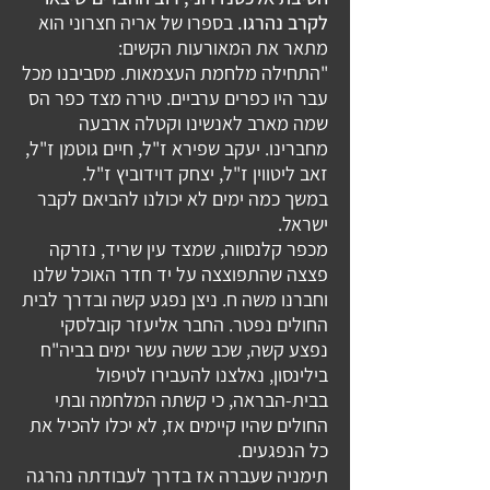
לקרב נהרגו.
בספרו של אריה חצרוני הוא
מתאר את המאורעות הקשים:
"התחילה מלחמת העצמאות. מסביבנו מכל
עבר היו כפרים ערביים. טירה מצד כפר הס
שמה מארב לאנשינו וקטלה ארבעה
מחברינו. יעקב שפירא ז"ל, חיים גוטמן ז"ל,
זאב ליטווין ז"ל, יצחק דוידוביץ ז"ל.
במשך כמה ימים לא יכולנו להביאם לקבר
ישראל.
מכפר קלנסווה, שמצד עין שריד, נזרקה
פצצה שהתפוצצה על יד חדר האוכל שלנו
וחברנו משה ח. ניצן נפגע קשה ובדרך לבית
החולים נפטר.
החבר אליעזר קובלסקי
נפצע קשה, שכב ששה עשר ימים בביה"ח
בילינסון, נאלצנו להעבירו לטיפול
בבית-הבראה, כי קשתה המלחמה ובתי
החולים שהיו קיימים אז, לא יכלו להכיל את
כל הנפגעים.
תימניה שעברה אז בדרך לעבודתה נהרגה