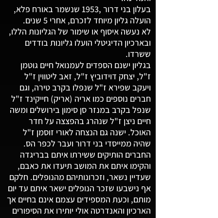
בעלון בני דרור ,1953 שנשמר באורח פלא,
הועלה גליון מיוחד לזכרם, אחרי 5 שנים.
לא נעשה איסוף או שימור של הגליונות הללו,
ובארכיון הדיגיטלי הועלו גליונות בודדים
ששרדו.
בגליון ישנם הספדים לעמנואל חיים גוטמן
ז"ל, יצחק דוידוביץ ז"ל, זאב ליטווין ז"ל
ויעקב שפירא ז"ל שנפלו בקרב טירה, וגם
חברים נוספים כמו אריה (אריק) חייקינד ז"ל
שנפל בקרב במנזר סן סימון בירושלים ומשה
חיים ניצן ז"ל שנהרג בהפצצה על חדר
האוכל. ישנה גם הנצחה לאורי זוסמן ז"ל
שהיה ממייסדי בני דרור ועבר לכפר הס.
החברים הותיקים ששירתו איתם בבריגדה
והקימו איתם את המושב תיעדו את כאבם,
שעדיין נשאר, וזכרונותיהם מהנופלים. חלקם
אף נישבעו שזכר הנופלים ישאר איתם עד יום
מותם, וכעת המספידים עצמם אינם בחיים אך
הארכיון והאנדרטה אולי יותירו את הסיפורים