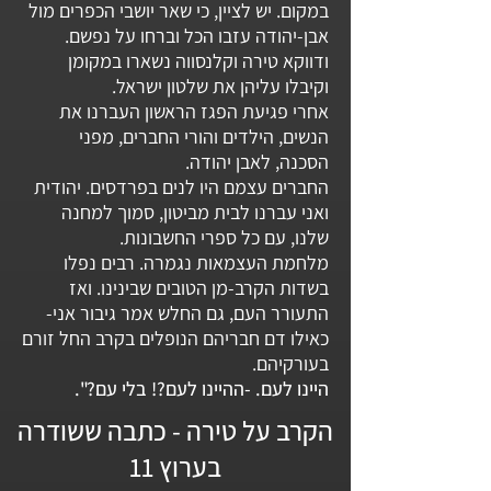
במקום. יש לציין, כי שאר יושבי הכפרים מול
אבן-יהודה עזבו הכל וברחו על נפשם.
ודווקא טירה וקלנסווה נשארו במקומן
וקיבלו עליהן את שלטון ישראל.
אחרי פגיעת הפגז הראשון העברנו את
הנשים, הילדים והורי החברים, מפני
הסכנה, לאבן יהודה.
החברים עצמם היו לנים בפרדסים. יהודית
ואני עברנו לבית מביטון, סמוך למחנה
שלנו, עם כל ספרי החשבונות.
מלחמת העצמאות נגמרה. רבים נפלו
בשדות הקרב-מן הטובים שבינינו. ואז
התעורר העם, גם החלש אמר גיבור אני-
כאילו דם חבריהם הנופלים בקרב החל זורם
בעורקיהם.
היינו לעם. -ההיינו לעם?! בלי עם?".
הקרב על טירה - כתבה ששודרה
בערוץ 11