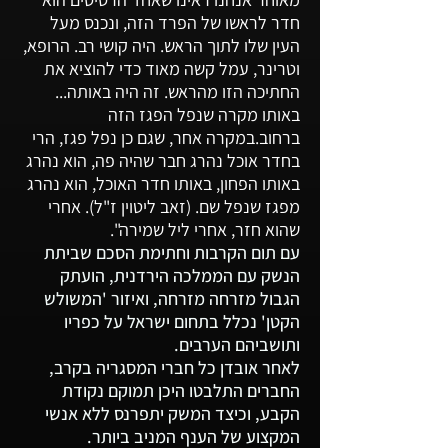
חדר לראשו של הפרד הזה, ונכנס מעל
העין שלו לתוך הראש. היה קושי רב. הרופא,
וטרינר, עמל קשה מאוד כדי להוציא את
החתיכה הזו מהראש. זה היה באותה...
באותו מקרה שנפל הפגז הזה
ברחוב.במקרה אחר, שגם כן נפל פגז, הרי
בחדר אוכל נהרג חבר שהיה פה, הוא נהרג
באותו הפחון, באותו חדר האוכל, הוא נהרג
מפגז שנפל שם. (זאב ליטוין ז"ל). אחרי
שהוא חזר, אחרי ליל שמירה
"
.
עם תום הקרבות וחתימת הסכם שביתת
הנשק עם הממלכה הירדנית, הועתק
הגבול מזרחה מזרחה, ואיזור 'המשולש
הקטן' נכלל בתחום ישראל על כפריו
ותושביהם הערבים.
לאחר אובדן כל חברי המסגריה בקרב,
החברים התלבטו היכן תמוקם נקודת
הקבע, וכיצד המשק יתפרנס ללא אנשי
המקצוע של הענף המניב ביותר.