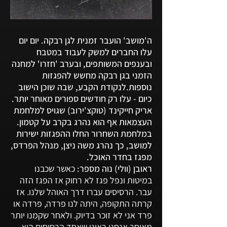
ה'מושב' הועבר זמנית לגן רבקה. יום יום
עלו החברים למשק לעבוד במטבח
ובענפים המשותפים, ובערב 'חזרו' למחנה
הזמני בגן רבקה מחשש להפגזות
נוספות.לנקודת הקבע, שבה שוכן הישוב
כיום - עלו רק חודשים ספורים מאוחר יותר.
אריק חייקינד (טוקצ'ירוב) שגויס למלחמת
העצמאות אף הוא נהרג בקרב על קטמון.
במלחמת השחרור החלו ההפגזות ישירות
למושב, כך נהרג משה ניצן, מנהל הפרדס,
מפגז בחדר האוכל.
ראובן (וולי) נוה מספר:
כאשר
שכבנו
במיטות ונפל פגז לא רחוק אז הפגז הזה
עבר. הרסיסים עברו דרך האוהל שלנו. אז
קרתה התקופה, היתה לנו פרדה
, פרדה או
פרד אני לא זוכר בדיוק. ולאחר שקמנו יותר
מאוחר אנחנו ראינו שאחד הרסיסים הוא