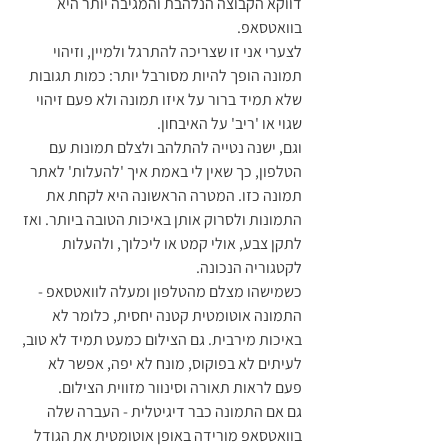
דווקא הקבוצה הנלהבת והמגיבה יותר היא 
בוואטסאפ.
לצערי אני זו שצריכה להתרגל ולמיין, וזיהוי 
תמונה הופך להיות מסורבל יותר: כמות תגובות 
שלא תמיד ברור על איזו תמונה ולא פעם זיהוי 
שגוי או 'ריב' על האיבחון. 
וגם, ישנה נטייה להתלהב ולצלם תמונות עם 
הטלפון, כך שאין לי באמת איך 'להעלות' לאתר 
תמונה כזו. המטרה הראשונה היא לקחת את 
התמונות ולסרוק אותן באיכות הטובה ביותר. ואז 
לתקן צבע, אולי קמט או ליכלוך, ולהעלות 
לקטגוריה הנכונה. 
כשמישהו מצלם מהטלפון ומעלה לוואטסאפ - 
התמונה אוטומטית קטנה יחסית, כלומר לא 
באיכות מירבית. גם הצילום כמעט תמיד לא טוב, 
לעיתים לא בפוקוס, מונח לא יפה, אפשר לא 
פעם לראות תאורה וסינוור מזווית הצילום. 
גם אם התמונה כבר דיגיטלית - העברה שלה 
בוואטסאפ מורידה באופן אוטומטית את הגודל 