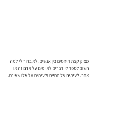
מציק קצת היחסים בין אנשים. לא ברור לי למה 
חשוב לספר לי דברים לא יפים על אדם זה או 
אחר, לעיתים על החיים ולעיתים על אלו שאינם. 
לפעמים בקבוצה תוך הלבנת פנים ולעיתים 
בלחישה... 'היא היתה כך וכך, ראיתי אותה במצב 
זה וזה. בכלל כולם ידעו ש...'. 
'הוא ממש טועה, מטעה ושום דבר שהוא אומר 
אינו נכון והוא לא היה פה בכלל!!'. קביעות 
מהסוג. 
גם החלטות מאוד נחרצות אני שומעת: 'בשביל 
מה 'הדף לחבר'? זה לא תמונות, מיותר 